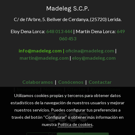
Madeleg S.C.P.
C/ de l'Arbre, 5. Bellver de Cerdanya, (25720) Lerida.
Eloy Dena Lorca:
648 013 444
| Martín Dena Lorca:
649
060 453
info@madeleg.com |
oficina@madeleg.com
|
martin@madeleg.com
|
eloy@madeleg.com
Colaboramos
|
Conócenos
|
Contactar
|
Imágenes
|
Noticias
|
Ofertas
|
Promociones
Utilizamos cookies propias y terceros para obtener datos
|
Servicios
|
Tienda
estadísticos de la navegación de nuestros usuarios y mejorar
nuestros servicios. Puedes configurar tus preferencias a
través del botón “Configurar” o obtener más información en
nuestra
Política de cookies
.
Política de cookies
Gestión de cookies