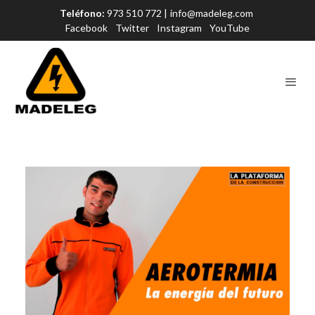
Teléfono:
973 510 772 |
info@madeleg.com
Facebook
Twitter
Instagram
YouTube