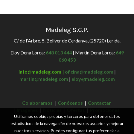
Madeleg S.C.P.
C/ de l'Arbre, 5. Bellver de Cerdanya, (25720) Lerida.
Eloy Dena Lorca:
648 013 444
| Martín Dena Lorca:
649
060 453
info@madeleg.com |
oficina@madeleg.com
|
martin@madeleg.com
|
eloy@madeleg.com
Colaboramos
|
Conócenos
|
Contactar
|
Imágenes
|
Noticias
|
Ofertas
|
Promociones
Utilizamos cookies propias y terceros para obtener datos
|
Servicios
|
Tienda
estadísticos de la navegación de nuestros usuarios y mejorar
nuestros servicios. Puedes configurar tus preferencias a